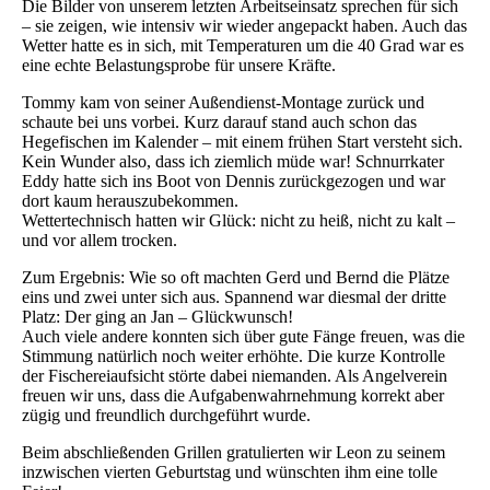
Die Bilder von unserem letzten Arbeitseinsatz sprechen für sich
– sie zeigen, wie intensiv wir wieder angepackt haben. Auch das
Wetter hatte es in sich, mit Temperaturen um die 40 Grad war es
eine echte Belastungsprobe für unsere Kräfte.
Tommy kam von seiner Außendienst-Montage zurück und
schaute bei uns vorbei. Kurz darauf stand auch schon das
Hegefischen im Kalender – mit einem frühen Start versteht sich.
Kein Wunder also, dass ich ziemlich müde war! Schnurrkater
Eddy hatte sich ins Boot von Dennis zurückgezogen und war
dort kaum herauszubekommen.
Wettertechnisch hatten wir Glück: nicht zu heiß, nicht zu kalt –
und vor allem trocken.
Zum Ergebnis: Wie so oft machten Gerd und Bernd die Plätze
eins und zwei unter sich aus. Spannend war diesmal der dritte
Platz: Der ging an Jan – Glückwunsch!
Auch viele andere konnten sich über gute Fänge freuen, was die
Stimmung natürlich noch weiter erhöhte. Die kurze Kontrolle
der Fischereiaufsicht störte dabei niemanden. Als Angelverein
freuen wir uns, dass die Aufgabenwahrnehmung korrekt aber
zügig und freundlich durchgeführt wurde.
Beim abschließenden Grillen gratulierten wir Leon zu seinem
inzwischen vierten Geburtstag und wünschten ihm eine tolle