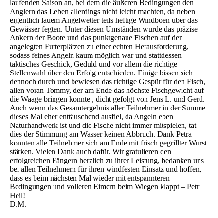
laufenden Saison an, bei dem die äußeren Bedingungen den
Anglern das Leben allerdings nicht leicht machten, da neben
eigentlich lauem Angelwetter teils heftige Windböen über das
Gewässer fegten. Unter diesen Umständen wurde das präzise
Ankern der Boote und das punktgenaue Fischen auf den
angelegten Futterplätzen zu einer echten Herausforderung,
sodass feines Angeln kaum möglich war und stattdessen
taktisches Geschick, Geduld und vor allem die richtige
Stellenwahl über den Erfolg entschieden. Einige bissen sich
dennoch durch und bewiesen das richtige Gespür für den Fisch,
allen voran Tommy, der am Ende das höchste Fischgewicht auf
die Waage bringen konnte , dicht gefolgt von Jens L. und Gerd.
Auch wenn das Gesamtergebnis aller Teilnehmer in der Summe
dieses Mal eher enttäuschend ausfiel, da Angeln eben
Naturhandwerk ist und die Fische nicht immer mitspielen, tat
dies der Stimmung am Wasser keinen Abbruch. Dank Petra
konnten alle Teilnehmer sich am Ende mit frisch gegrillter Wurst
stärken. Vielen Dank auch dafür. Wir gratulieren den
erfolgreichen Fängern herzlich zu ihrer Leistung, bedanken uns
bei allen Teilnehmern für ihren windfesten Einsatz und hoffen,
dass es beim nächsten Mal wieder mit entspannteren
Bedingungen und volleren Eimern beim Wiegen klappt – Petri
Heil!
D.M.