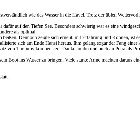
bstverständlich wie das Wasser in die Havel. Trotz der üblen Wettervor
ir dafür auf den Tiefen See. Besonders schwierig war es eine windges
ndere als optimal.
 beißen. Dennoch zeigte sich erneut: mit Erfahrung und Können, ist e
tallisierte sich am Ende Hansi heraus. Ihm gelang sogar der Fang einer 
atz von Thommy kompensiert. Danke an ihn und auch an Petra als Prot
 sein Boot ins Wasser zu bringen. Viele starke Arme machten daraus ein
tatt.